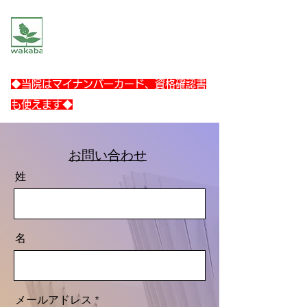
​ナンカシ
わかば南柏接骨院
～​土曜、日祝もやっている接骨院！～
◆当院は​マイナンバーカード、資格確認書
も使えます◆
​お問い合わせ
姓
名
メールアドレス